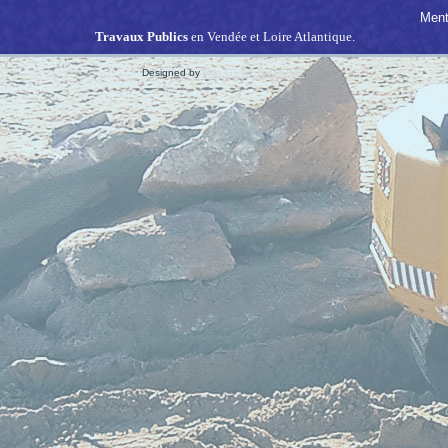
Ment
Travaux Publics
en Vendée et Loire Atlantique.
Designed by
Dan.G - MEDIAHOME
.