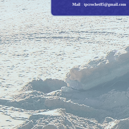
Mail
:
tpcrochet85@gmail.com