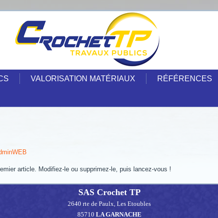
CS
VALORISATION MATÉRIAUX
RÉFÉRENCES
dminWEB
ier article. Modifiez-le ou supprimez-le, puis lancez-vous !
SAS Crochet TP
2640 rte de Paulx, Les Etoubles
85710
LA GARNACHE